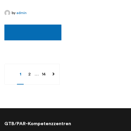
by
admin
Lire plus...
1
2
…
14
GTB/PAR-Kompetenzzentren