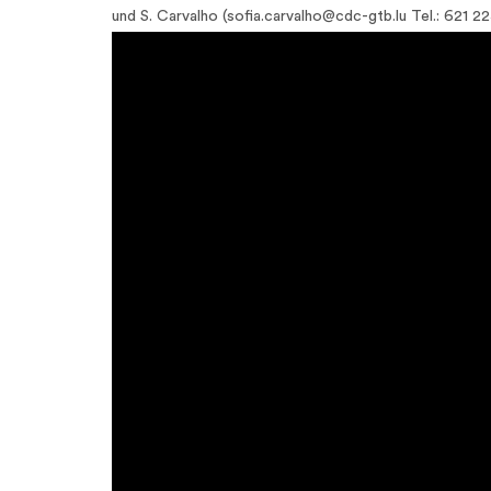
und S. Carvalho (sofia.carvalho@cdc-gtb.lu Tel.: 621 22