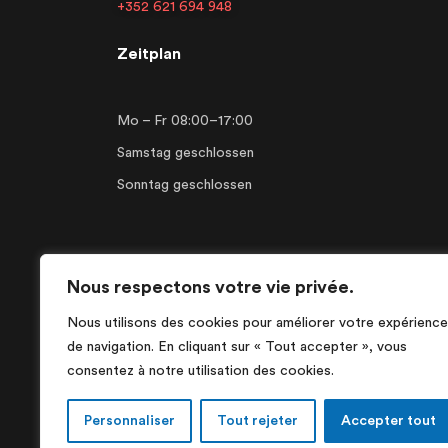
+352 621 694 948
Zeitplan
Mo – Fr 08:00–17:00
Samstag geschlossen
Sonntag geschlossen
Français
Deutsch
Nous respectons votre vie privée.
Nous utilisons des cookies pour améliorer votre expérience
de navigation. En cliquant sur « Tout accepter », vous
consentez à notre utilisation des cookies.
Personnaliser
Tout rejeter
Accepter tout