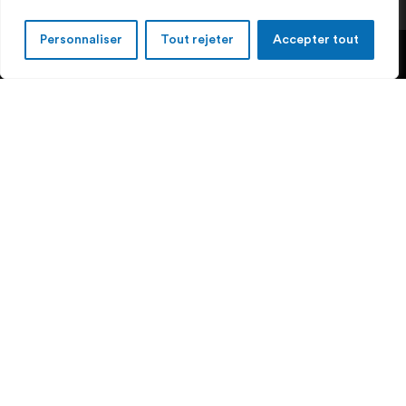
Personnaliser
Tout rejeter
Accepter tout
Vous trouverez sur cette page quelques-uns des
ouvrages
rédigés par Marc Ant
, l’administrateur-délégué des Centres de
Compétences GTB/PAR.
Intéressé(es)?
N’hésitez pas à
nous contacter
ou à vous rendre sur le site de
l’éditeur Springer.