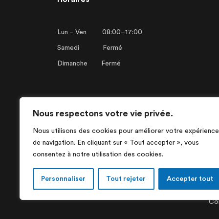
Lun – Ven 08:00–17:00
Samedi Fermé
Dimanche Fermé
Français
Deutsch
Nous respectons votre vie privée.
Nous utilisons des cookies pour améliorer votre expérience
de navigation. En cliquant sur « Tout accepter », vous
consentez à notre utilisation des cookies.
Personnaliser
Tout rejeter
Accepter tout
Con