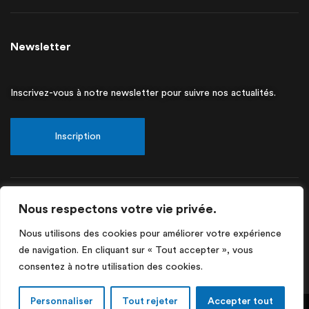
Newsletter
Inscrivez-vous à notre newsletter pour suivre nos actualités.
Inscription
Nous respectons votre vie privée.
Nous utilisons des cookies pour améliorer votre expérience
CDC© 2025 Tous droits réservés
de navigation. En cliquant sur « Tout accepter », vous
Conditions générales de vente.
Politique de confidentialité.
consentez à notre utilisation des cookies.
Mentions légales.
Personnaliser
Tout rejeter
Accepter tout